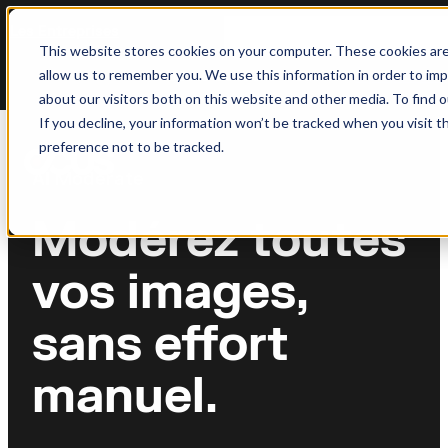
Les Entreprises
Les Créateurs
This website stores cookies on your computer. These cookies are
allow us to remember you. We use this information in order to im
Produits
Solutions
Industries
À propos de 
about our visitors both on this website and other media. To find 
If you decline, your information won’t be tracked when you visit t
Photographie Professionnelle
Couverture Photographiqu
Alimentation
preference not to be tracked.
Mondiale
Opérations de photoshoot
Couverture complè
AI Moderate
Étendez vos photoshoots
mondiales
restaurant
Modérez toutes
Protection de la Marque &
AI Moderate
Immobilier
Police
vos images,
Modération d'images
Images époustoufl
Faites respecter vos politiqu
permanente
propriétés
de contenu
sans effort
AI Enhance
Voyage
Audit du Catalogue Existan
manuel.
Post-production automatique
Imagerie de voyag
Évaluer la qualité de l'image