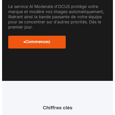
AI Perform
eCommerce
Le service AI Moderate d'OCUS protège votre
Performance d'image mesurée
Visuels qui venden
marque et modère vos images automatiquement,
libérant ainsi la bande passante de votre équipe
pour se concentrer sur d'autres priorités. Dès le
premier jour.
Commencez
Chiffres clés