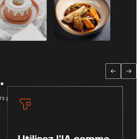
gnalées.
rsions et la performance revenu.
e pour un examen manuel.
.
rs protégée.