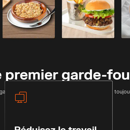
tomatiquement les images si
né pour chaque image afin de clarifier les clics, les conve
stantanément, ou transmettez-les à des membres de l'équip
e premier garde-fou
garantir que la réputation de votre marque est toujou