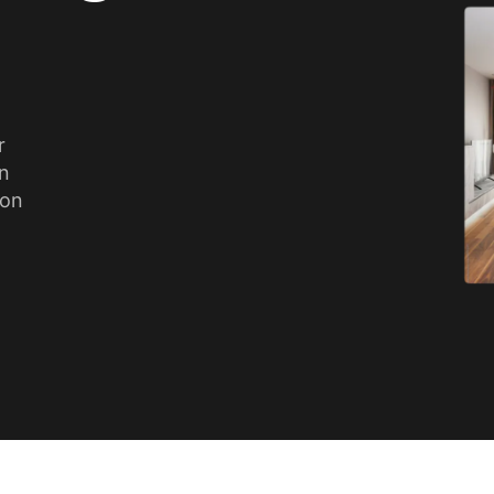
r
en
lon