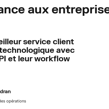
iance aux entrepris
lleur service client
n technologique avec
PI et leur workflow
ndran
des opérations