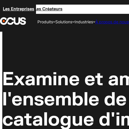
Les Entreprises
Les Créateurs
Produits
Solutions
Industries
À propos de nous
Photographie Professionnelle
Couverture Photographique
Alimentation
Mondiale
Opérations de photoshoot
Couverture complète 
Étendez vos photoshoots
mondiales
restaurant
Protection de la Marque &
Examine et am
AI Moderate
Immobilier
Police
Modération d'images
Images époustouflant
Faites respecter vos politiques
permanente
propriétés
de contenu
l'ensemble de
AI Enhance
Voyage
Audit du Catalogue Existant
catalogue d'i
Post-production automatique
Imagerie de voyage ca
Évaluer la qualité de l'image