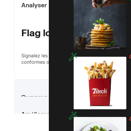
Analyser
Flag low-performing, off
Signalez les visuels peu performants ou non conf
conformes ou présentant divers problèmes de con
Comprendre
Améliorer
Obtenez un score de per