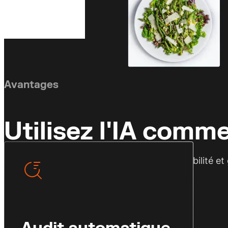
Améliorez et sauvez au
Obtenez un score de performance visuelle instanta
Sauvez les images signalées et améliorez-les in
Avantages
Utilisez l'IA comm
OCUS est conçu pour minimiser la responsabilité et 