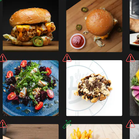
-brand visuals.
ormes. Passez en revue l'ensemble de votre catalogue visue
trôle qualité.
formance visuelle pour éval