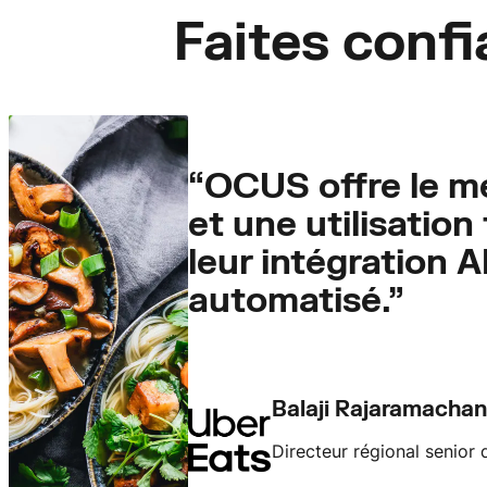
Faites conf
“OCUS offre le mei
et une utilisatio
leur intégration A
automatisé.”
Balaji Rajaramacha
Directeur régional senior 