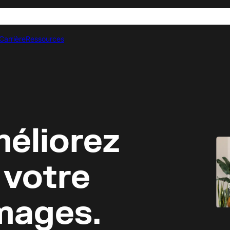
Carrière
Ressources
du
éliorez
es de
 votre
mages.
ptivante