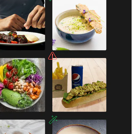
l et 'signalez' les images peu performantes, non
uation.